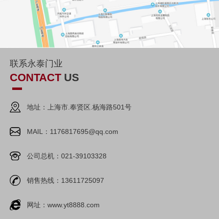
联系永泰门业
CONTACT
US
地址：上海市.奉贤区.杨海路501号
MAIL：1176817695@qq.com
公司总机：021-39103328
销售热线：13611725097
网址：
www.yt8888.com