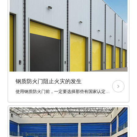
钢质防火门阻止火灾的发生
使用钢质防火门前，一定要选择那些有国家认定资质的防火门生产企业，因为只有这样，才能保障材料的可靠性，才会从真正意义上降低火灾发生的几率和火灾发生时对我们造成的危害。