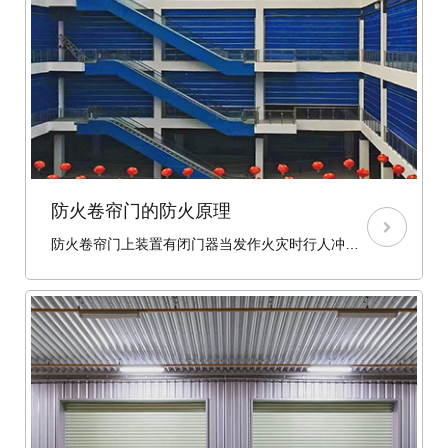
防火卷帘门的防火原理
防火卷帘门上装置有闭门器当发作火灾时行人冲开防火门后,使防火卷帘门靠自重匀速封锁,是普通平开防火门所不能取代的