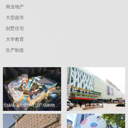
商业地产
大型超市
别墅住宅
大学教育
生产制造
无锡锡山八佰伴生活广场购物中心
红星美凯龙